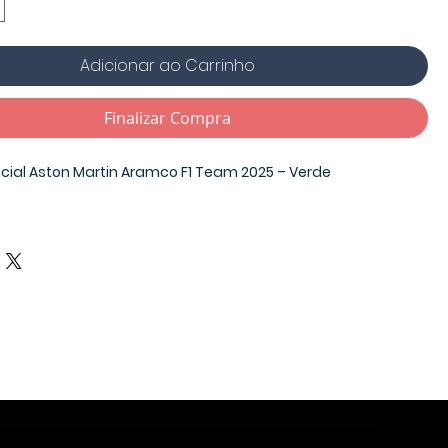
Adicionar ao Carrinho
Finalizar Compra
cial Aston Martin Aramco F1 Team 2025 – Verde
s a Camiseta Oficial da Aston Martin Aramco F1 Team
ada no design usado pela equipe nos bastidores da
sta camiseta combina estilo, conforto e performance,
ra demonstrar sua paixão pelo automobilismo com
e.
al licenciado
— garantimos merchandising 100% original da
om qualidade premium.