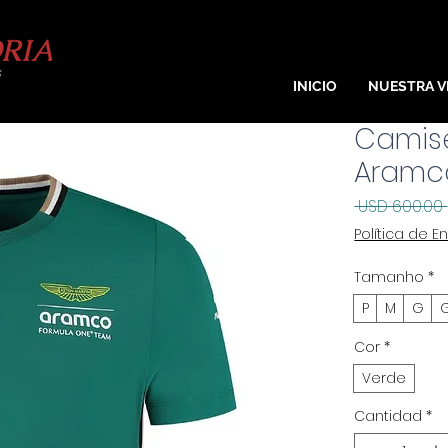
INICIO
NUESTRA V
Camise
Aramco
 USD 600.00 
Política de E
Tamanho
*
P
M
G
Cor
*
Verde
Cantidad
*