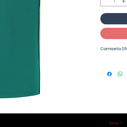
Camiseta Ofi
Apresentamo
2025. Inspir
Fórmula 1, e
perfeita pa
autenticidad
Produto ofici
Email
*
Fórmula 1 c