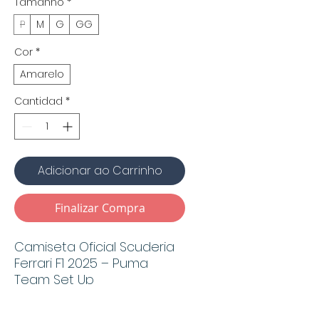
Tamanho
*
P
M
G
GG
Cor
*
Amarelo
Cantidad
*
Adicionar ao Carrinho
Finalizar Compra
Camiseta Oficial Scuderia
Ferrari F1 2025 – Puma
Team Set Up
MCA Racing Hub é distribuidor