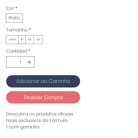
Cor
*
Preto
Tamanho
*
GG
P
M
G
Cantidad
*
Adicionar ao Carrinho
Finalizar Compra
Descubra os
produtos oficiais
mais exclusivos da Fórmula
1
com garantia
de
autenticidade
e
qualidade