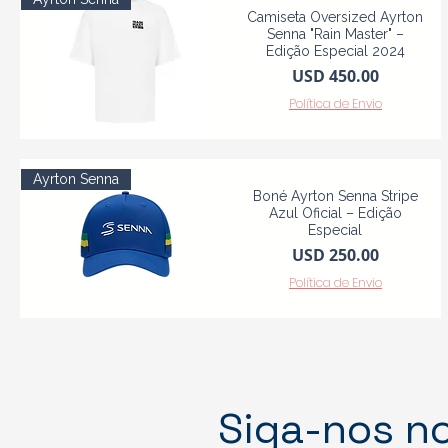
Camiseta Oversized Ayrton
Senna "Rain Master" –
Edição Especial 2024
Precio
USD 450.00
Política de Envio
Ayrton Senna
Boné Ayrton Senna Stripe
Azul Oficial – Edição
Especial
Precio
USD 250.00
Política de Envio
Siga-nos n