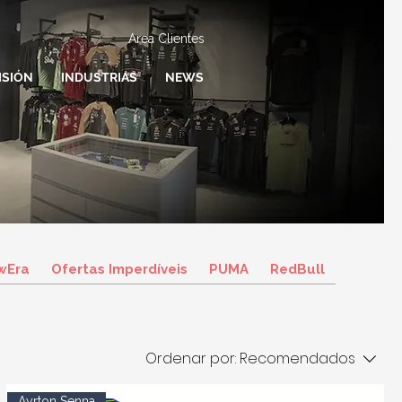
Area Clientes
ISIÓN
INDUSTRIAS
NEWS
wEra
Ofertas Imperdíveis
PUMA
RedBull
Ordenar por:
Recomendados
Ayrton Senna