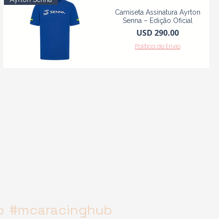
Camiseta Assinatura Ayrton
Senna – Edição Oficial
Precio
USD 290.00
Política de Envio
b
#mcaracinghub