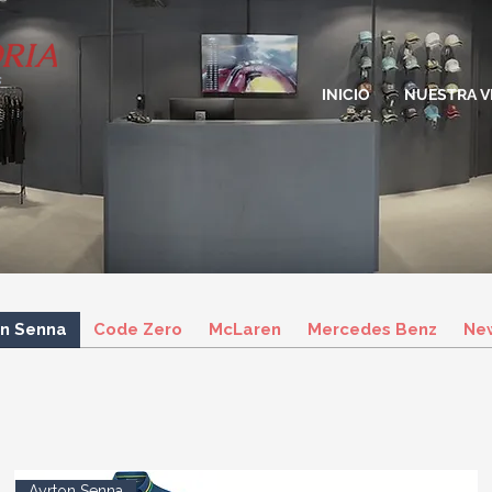
INICIO
NUESTRA V
on Senna
Code Zero
McLaren
Mercedes Benz
Ne
Ayrton Senna