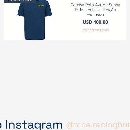
Camisa Polo Ayrton Senna
F1 Masculina – Edição
Exclusiva
Precio
USD 400.00
Política de Envio
o Instagram
@mca.racinghu