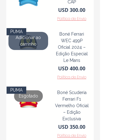
CAP
Precio
USD 300.00
Política de Envio
PUMA
Boné Ferrari
Adicionar ao
WEC 499P
carrinho
Oficial 2024 –
Edição Especial
Le Mans
Precio
USD 400.00
Política de Envio
PUMA
Boné Scuderia
Esgotado
Ferrari F1
Vermelho Oficial
– Edição
Exclusiva
Precio
USD 350.00
Política de Envio