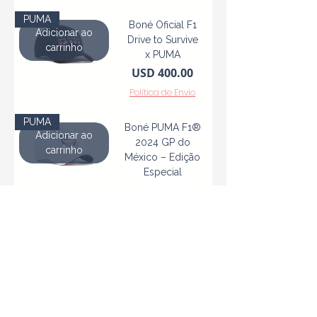
PUMA
Boné Oficial F1
Adicionar ao
Drive to Survive
carrinho
x PUMA
Precio
USD 400.00
Política de Envio
PUMA
Boné PUMA F1®
Adicionar ao
2024 GP do
carrinho
México – Edição
Especial
Precio
USD 350.00
Política de Envio
PUMA
Mochila Oficial
Adicionar ao
PUMA ESS F1®
carrinho
– Edição
Exclusiva
Precio
USD 599.00