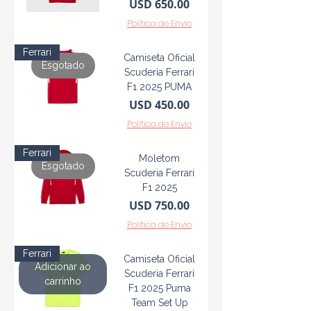
Precio
USD 650.00
seleção oficial de produtos PUMA!
Política de Envio
Ferrari
Camiseta Oficial
Esgotado
Scuderia Ferrari
F1 2025 PUMA
Precio
USD 450.00
Política de Envio
Ferrari
Moletom
Esgotado
Scuderia Ferrari
F1 2025
Precio
USD 750.00
Política de Envio
Ferrari
Camiseta Oficial
Adicionar ao
Scuderia Ferrari
carrinho
F1 2025 Puma
Team Set Up