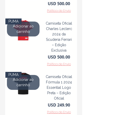
Precio
USD 500.00
Política de Envio
PUMA
Camiseta Oficial
Adicionar ao
Charles Leclerc
carrinho
2024 da
Scuderia Ferrari
– Edição
Exclusiva
Precio
USD 500.00
Política de Envio
PUMA
Camiseta Oficial
Adicionar ao
Fórmula 1 2024
carrinho
Essential Logo
Preta – Edição
Oficial
Precio
USD 249.90
Política de Envio