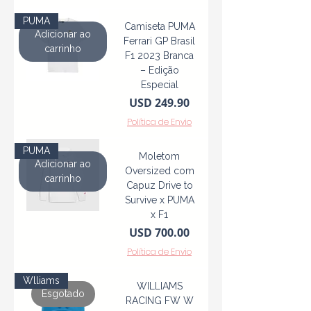
PUMA
Camiseta PUMA
Adicionar ao
Ferrari GP Brasil
carrinho
F1 2023 Branca
– Edição
Especial
Precio
USD 249.90
Política de Envio
PUMA
Moletom
Adicionar ao
Oversized com
carrinho
Capuz Drive to
Survive x PUMA
x F1
Precio
USD 700.00
Política de Envio
Wlliams
WILLIAMS
Esgotado
RACING FW W